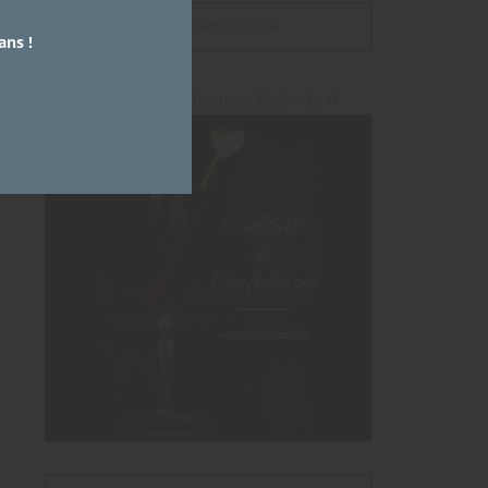
LE PODCAST DU CLUB
ans !
Cocktails et Confidences Episode 0
en