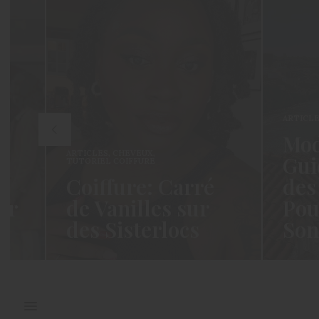
ARTICL
Mod
ARTICLES
,
CHEVEUX
,
Gui
TUTORIEL COIFFURE
Coiffure: Carré
des
ir
de Vanilles sur
Pou
des Sisterlocs
Son
que
Hello Les Cotonettes, Alors oui ça
Coucou
re
fait longtemps, oui vous m’avez
Cela fa
manqué et oui je…
j’ai hés
READ MORE →
READ M