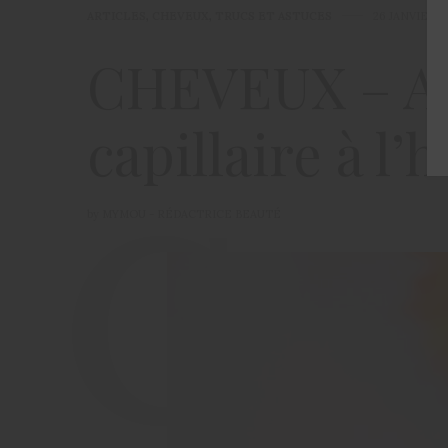
ARTICLES
,
CHEVEUX
,
TRUCS ET ASTUCES
26 JANVIER 2
CHEVEUX – Aju
capillaire à l’h
by
MYMOU - RÉDACTRICE BEAUTÉ