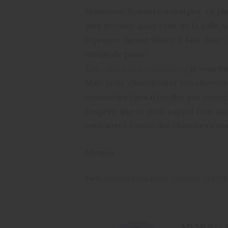
Manteaux, bonnets, écharpes, en plu
plus présent dans l’eau de la salle
l’épreuve durant l’hiver. Il faut don
temps de pause.
Les
coiffures protectrices
je vous e
Mais pour chouchouter vos cheveux, 
comme les taies d’oreiller par exem
J’espère que ce petit rappel vous au
vous aurez toutes des chevelures mag
Mymou
TAGS:
ADAPATER SES SOINS
,
CHEVEUX
,
CRÉPUS
MYMOU - 