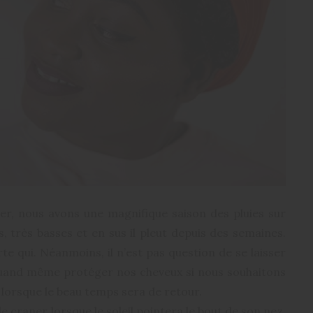
iver, nous avons une magnifique saison des pluies sur
, très basses et en sus il pleut depuis des semaines.
te qui. Néanmoins, il n’est pas question de se laisser
 quand même protéger nos cheveux si nous souhaitons
 lorsque le beau temps sera de retour.
e craner lorsque le soleil pointera le bout de son nez,