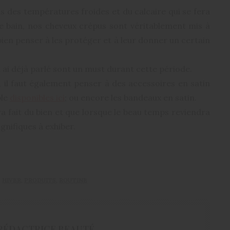
s des températures froides et du calcaire qui se fera
 de bain, nos cheveux crépus sont véritablement mis à
c bien penser à les protéger et à leur donner un certain
n ai déjà parlé sont un must durant cette période.
il faut également penser à des accessoires en satin
ple
disponibles ici
; ou encore les bandeaux en satin.
ra fait du bien et que lorsque le beau temps reviendra
nifiques à exhiber.
,
HIVER
,
PRODUITS
,
ROUTINE
RÉDACTRICE BEAUTÉ