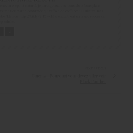
heveu crépu et naturel, je partage astuces, conseils et bons plans
is une flemmarde confirmée qui raffole de coiffures ! D'ailleurs, mes
Tube (Mymou: http://bit.ly/2fD1wcM ) rencontrent un franc succès car
reproduire.
NEXT ARTICLE
Cinéma - Pourquoi vous devez aller voir
Black Panther