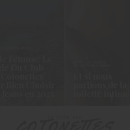
ES
,
FASHION
,
MODE
e Femme: Le
ARTICLES
,
BEAUTÉ
,
de Du Club
SECRETS DE FEMMES
 Cotonettes
Et si nous
r Bien Choisir
parlions de la
 Jeans en 2025
toilette intime
 les Cotonettes ! Wawww !
Hello les Cotonettes!!! Cela f
it tellement longtemps que
moment n’est ce pas? La vie, 
ité dès la…
j’espère…
ORE →
READ MORE →