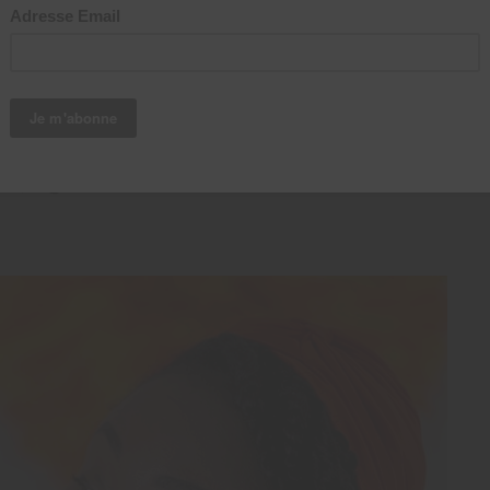
018
ster sa routine
iver