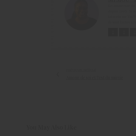
En amoureuse du c
depuis 2009. Je su
tutoriels sur You
ils sont faciles à 
PREVIOUS ARTICLE
Amour de soi et Test du miroir
You May Also Like