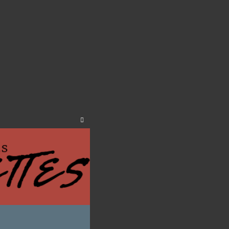
Close
this
module