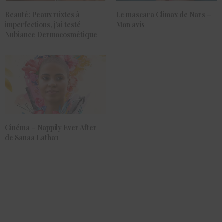
Beauté: Peaux mixtes à
Le mascara Climax de Nars –
imperfections, j’ai testé
Mon avis
Nubiance Dermocosmétique
Cinéma – Nappily Ever After
de Sanaa Lathan