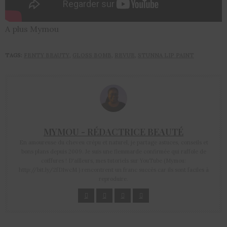
A plus Mymou
TAGS:
FENTY BEAUTY
,
GLOSS BOMB
,
REVUE
,
STUNNA LIP PAINT
MYMOU - RÉDACTRICE BEAUTÉ
En amoureuse du cheveu crépu et naturel, je partage astuces, conseils et
bons plans depuis 2009. Je suis une flemmarde confirmée qui raffole de
coiffures ! D'ailleurs, mes tutoriels sur YouTube (Mymou:
http://bit.ly/2fD1wcM ) rencontrent un franc succès car ils sont faciles à
reproduire.