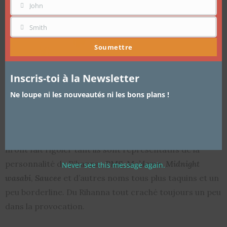
John
PRÉNOM
Smith
NOM
Soumettre
Inscris-toi à la Newsletter
Ne loupe ni les nouveautés ni les bons plans !
Il y a plusieurs semaines déjà, Fenty Beauty a annoncé
la sortie de ses rouges à lèvres mats avec des noms qui
m’ont fait rigoler tant ils sont représentatifs de la
personnalité de Rihanna :
PMS
,
Ma’damn
,
Midnight
Never see this message again.
wasabi
,
Saucee
et d’autres noms tous plus taquins et un
peu borderline. Du Rihanna tout craché toujours un peu
dans la provocation.