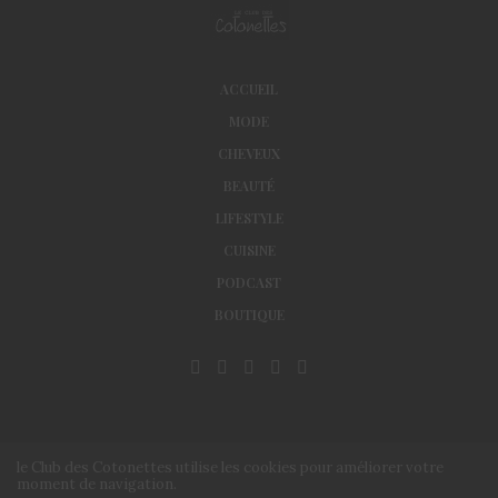
ACCUEIL
MODE
CHEVEUX
BEAUTÉ
LIFESTYLE
CUISINE
PODCAST
BOUTIQUE
le Club des Cotonettes utilise les cookies pour améliorer votre
moment de navigation.
© Le Club des Cotonettes - Copyrights 2013 ©