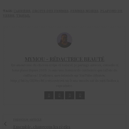
TAGS:
CARRIÈRE
,
DROITS DES FEMMES
,
FEMMES NOIRES
,
PLAFOND DE
VERRE
,
TRAVAIL
MYMOU - RÉDACTRICE BEAUTÉ
En amoureuse du cheveu crépu et naturel, je partage astuces, conseils et
bons plans depuis 2009. Je suis une flemmarde confirmée qui raffole de
coiffures ! D'ailleurs, mes tutoriels sur YouTube (Mymou:
http://bit.ly/2fD1wcM ) rencontrent un franc succès car ils sont faciles à
reproduire.
PREVIOUS ARTICLE
Ensemble, changeons les règles