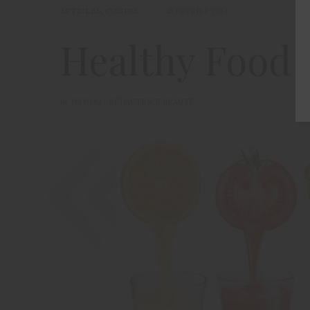
ARTICLES
,
CUISINE
15 FÉVRIER 2014
Healthy Food I
by
MYMOU - RÉDACTRICE BEAUTÉ