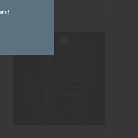
LE PODCAST DU CLUB
ans !
Cocktails et Confidences Episode 0