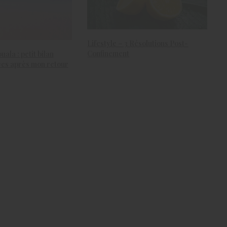
Lifestyle – 3 Résolutions Post-
Confinement
ala : petit bilan
es après mon retour