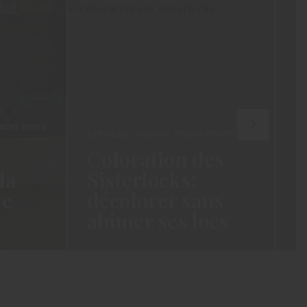
NI
,
MODE
ARTICLES
,
CHEVEUX
,
TRUCS ET ASTUCES
ARTI
Coloration des
POUR
a
Sisterlocks:
Mo
décolorer sans
Co
abimer ses locs
un
e sais
Hello les Cotonettes, depuis que je
Hello
 je vous
suis repassée au naturel- et meme
vous 
avant – j’ai…
fois 
READ MORE →
READ