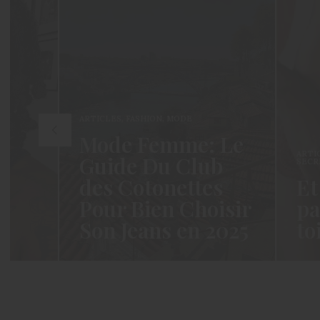
ARTICLES
,
FASHION
,
MODE
Mode Femme: Le
ARTICL
Guide Du Club
SECRET
des Cotonettes
Et 
Pour Bien Choisir
par
Son Jeans en 2025
toi
 ça
Coucou les Cotonettes ! Wawww !
Hello le
Cela fait tellement longtemps que
moment 
j’ai hésité dès la…
j’espèr
READ MORE →
READ M