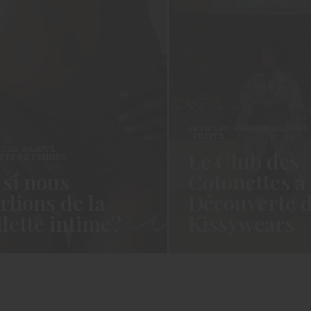
ARTICLES
,
FASHION
,
MADAME MI
,
PETITE
ES
,
BEAUTÉ
,
Le Club des
S DE FEMMES
si nous
Cotonettes à l
lions de la
Découverte de
lette intime?
Kissywears
s Cotonettes!!! Cela fait un
Coucou les Cotonettes, Oui j
n’est ce pas? La vie, la vie…
cela fait un long moment que
e…
avais…
ORE →
READ MORE →