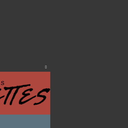
Close
this
module