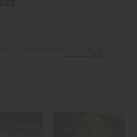
NEXT ARTICLE
tenir au
Peaux noires et poils crépus: revue de toutes
les méthodes d'épilation