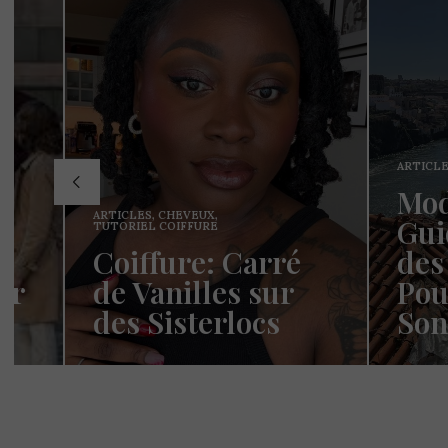
ARTICLES
,
FASHION
,
MODE
Mode Femme: Le
ARTICL
Guide Du Club
SECRET
des Cotonettes
Et 
Pour Bien Choisir
par
Son Jeans en 2025
toi
 ça
Coucou les Cotonettes ! Wawww !
Hello le
Cela fait tellement longtemps que
moment 
j’ai hésité dès la…
j’espèr
READ MORE →
READ M