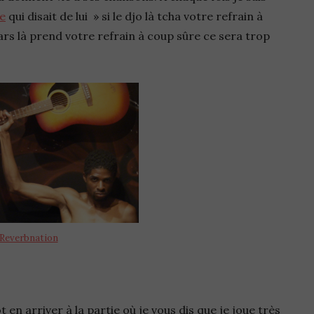
le
qui disait de lui » si le djo là tcha votre refrain à
ars là prend votre refrain à coup sûre ce sera trop
Reverbnation
 en arriver à la partie où je vous dis que je joue très