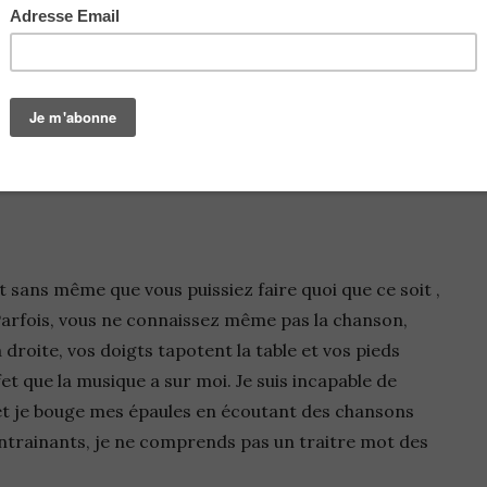
que prend le
sans même que vous puissiez faire quoi que ce soit ,
arfois, vous ne connaissez même pas la chanson,
droite, vos doigts tapotent la table et vos pieds
fet que la musique a sur moi. Je suis incapable de
illet je bouge mes épaules en écoutant des chansons
entrainants, je ne comprends pas un traitre mot des