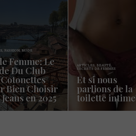
ARTICLES
,
FASHION
,
MADAME MI
,
PETITE
ES
,
BEAUTÉ
,
Le Club des
S DE FEMMES
si nous
Cotonettes à l
lions de la
Découverte de
lette intime?
Kissywears
s Cotonettes!!! Cela fait un
Coucou les Cotonettes, Oui j
n’est ce pas? La vie, la vie…
cela fait un long moment que
e…
avais…
ORE →
READ MORE →