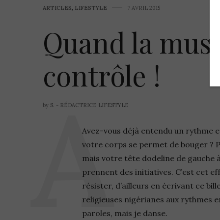
ARTICLES
,
LIFESTYLE
7 AVRIL 2015
Quand la musi
contrôle !
by
S. - RÉDACTRICE LIFESTYLE
Avez-vous déjà entendu un rythme et 
votre corps se permet de bouger ? P
mais votre tête dodeline de gauche à 
prennent des initiatives. C’est cet ef
résister, d’ailleurs en écrivant ce b
religieuses nigérianes aux rythmes 
paroles, mais je danse.