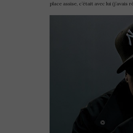
place assise, c’était avec lui (j’avais