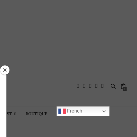
0
French
DCAST
BOUTIQUE