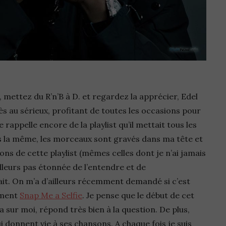
 mettez du R’n’B à D. et regardez la apprécier, Edel
rès au sérieux, profitant de toutes les occasions pour
rappelle encore de la playlist qu’il mettait tous les
s la même, les morceaux sont gravés dans ma tête et
ns de cette playlist (mêmes celles dont je n’ai jamais
’ailleurs pas étonnée de l’entendre et de
fait. On m’a d’ailleurs récemment demandé si c’est
aiment
Snap Me a Selfie
. Je pense que le début de cet
a sur moi, répond très bien à la question. De plus,
ui donnent vie à ses chansons. A chaque fois je suis