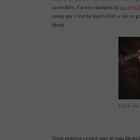
scotchée. J’ai récemment lu
un artic
coup sur c’est la moOoOrt ». (si ce g
bien)
Edel K. sur
Vous pouvez croire que je vais bientôt