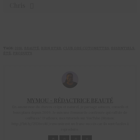
Chris
TAGS:
2016
,
BEAUTÉ
,
BIEN ETRE
,
CLUB DES COTONETTES
,
ESSENTIELS
,
ÉTÉ
,
PRODUITS
MYMOU - RÉDACTRICE BEAUTÉ
En amoureuse du cheveu crépu et naturel, je partage astuces, conseils et
bons plans depuis 2009. Je suis une flemmarde confirmée qui raffole de
coiffures ! D'ailleurs, mes tutoriels sur YouTube (Mymou:
http://bit.ly/2fD1wcM ) rencontrent un franc succès car ils sont faciles à
reproduire.