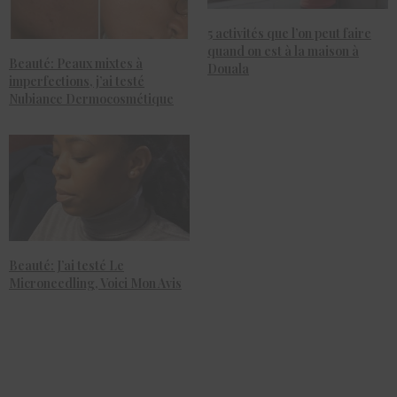
5 activités que l’on peut faire
quand on est à la maison à
Beauté: Peaux mixtes à
Douala
imperfections, j’ai testé
Nubiance Dermocosmétique
Beauté: J’ai testé Le
Microneedling, Voici Mon Avis