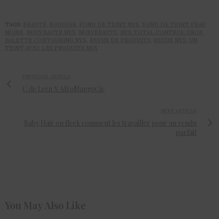
TAGS:
BEAUTÉ
,
BOUDOIR
,
FOND DE TEINT NYX
,
FOND DE TEINT PEAU
NOIRE
,
NOUVEAUTÉ NYX
,
NUBYBEAUTY
,
NYX TOTAL CONTROL DROP
,
PALETTE CONTOURING NYX
,
REVUE DE PRODUITS
,
REVUE NYX
,
UN
TEINT AVEC LES PRODUITS NYX
PREVIOUS ARTICLE
C de Leen X AfroMangoCie
NEXT ARTICLE
Baby Hair on fleek comment les travailler pour un rendu
parfait
You May Also Like