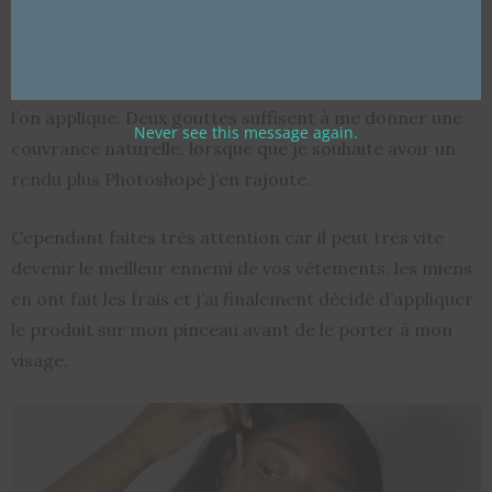
Le packaging change ! NYX nous propose un format
« pipette » pour « contrôler la quantité de produit que
l’on applique. Deux gouttes suffisent à me donner une
Never see this message again.
couvrance naturelle, lorsque que je souhaite avoir un
rendu plus Photoshopé j’en rajoute.
Cependant faites très attention car il peut très vite
devenir le meilleur ennemi de vos vêtements, les miens
en ont fait les frais et j’ai finalement décidé d’appliquer
le produit sur mon pinceau avant de le porter à mon
visage.